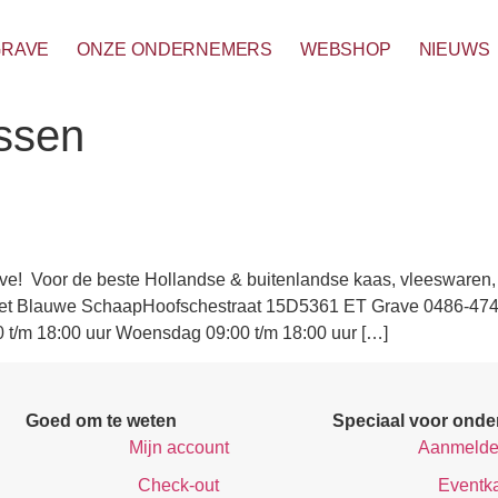
GRAVE
ONZE ONDERNEMERS
WEBSHOP
NIEUWS
ssen
e! Voor de beste Hollandse & buitenlandse kaas, vleeswaren, t
s! Het Blauwe SchaapHoofschestraat 15D5361 ET Grave 0486-4
 t/m 18:00 uur Woensdag 09:00 t/m 18:00 uur […]
Goed om te weten
Speciaal voor ond
Mijn account
Aanmelde
Check-out
Eventk