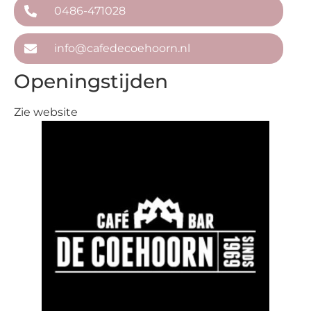
0486-471028
info@cafedecoehoorn.nl
Openingstijden
Zie website