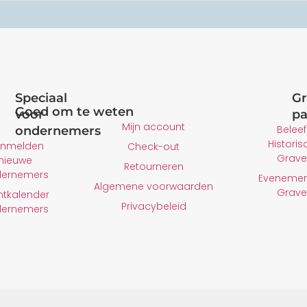
Speciaal
Gr
Goed om te weten
voor
pa
Mijn account
Beleef
ondernemers
Historis
nmelden
Check-out
Grave
nieuwe
Retourneren
dernemers
Evenemen
Algemene voorwaarden
Grave
ntkalender
Privacybeleid
dernemers