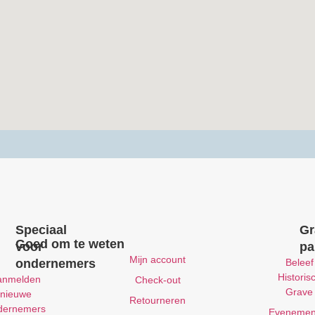
Speciaal
Gr
Goed om te weten
voor
pa
Mijn account
ondernemers
Beleef
Historis
anmelden
Check-out
Grave
nieuwe
Retourneren
dernemers
Evenemen