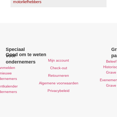
motorliefhebbers
Speciaal
Gr
Goed om te weten
voor
pa
Mijn account
ondernemers
Beleef
Historis
anmelden
Check-out
Grave
nieuwe
Retourneren
dernemers
Evenemen
Algemene voorwaarden
Grave
ntkalender
Privacybeleid
dernemers