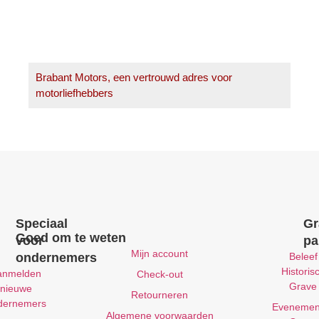
Brabant Motors, een vertrouwd adres voor
motorliefhebbers
Speciaal
Gr
Goed om te weten
voor
pa
Mijn account
ondernemers
Beleef
Historis
anmelden
Check-out
Grave
nieuwe
Retourneren
dernemers
Evenemen
Algemene voorwaarden