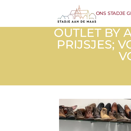
ONS STADJE 
OUTLET BY 
PRIJSJES; 
V