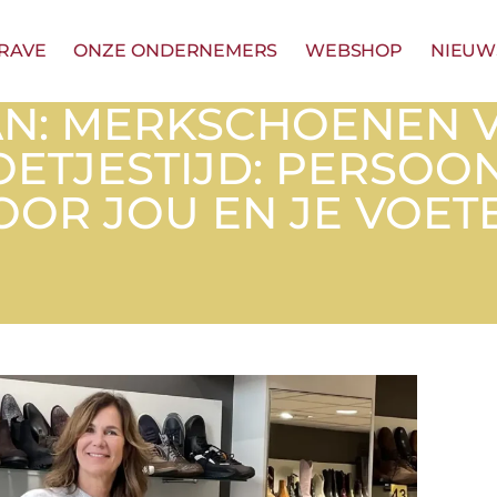
GRAVE
ONZE ONDERNEMERS
WEBSHOP
NIEUW
AN: MERKSCHOENEN 
VOETJESTIJD: PERSOO
OOR JOU EN JE VOET