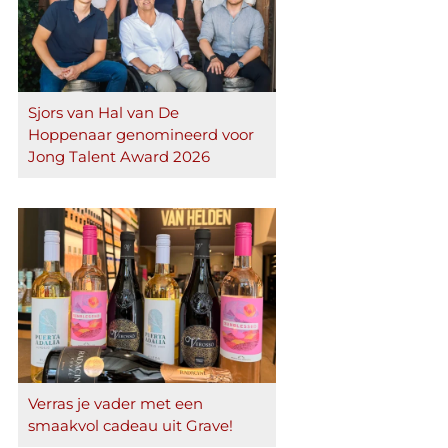
Sjors van Hal van De
Hoppenaar genomineerd voor
Jong Talent Award 2026
Verras je vader met een
smaakvol cadeau uit Grave!