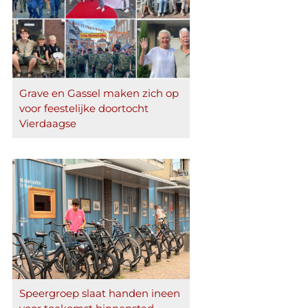
Grave en Gassel maken zich op
voor feestelijke doortocht
Vierdaagse
Speergroep slaat handen ineen