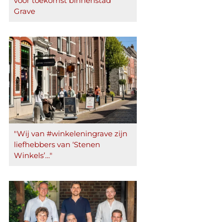
voor toekomst binnenstad
Grave
"Wij van #winkeleningrave zijn
liefhebbers van ‘Stenen
Winkels’…"