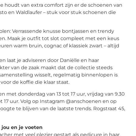
ie houdt van extra comfort zijn er de schoenen van
isto en Waldlaufer – stuk voor stuk schoenen die
len: Verrassende knusse bontjassen en trendy
. Maak je outfit tot slot compleet met een keus
leuren warm bruin, cognac of klassiek zwart – altijd
en laat je adviseren door Daniëlle en haar
kter van de zaak maakt dat de collectie steeds
amenstelling wisselt, regelmatig binnenlopen is
voor de koffie die klaar staat.
en met donderdag van 13 tot 17 uur, vrijdag van 9.30
 tot 17 uur. Volg op Instagram @anschoenen en op
te te blijven van de laatste trends. Rogstraat 45,
r jou en je voeten
her met veel plezier gestart als pedicure in haar