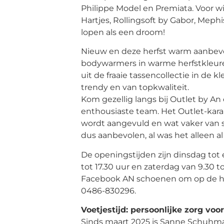
Philippe Model en Premiata. Voor w
Hartjes, Rollingsoft by Gabor, Meph
lopen als een droom!
Nieuw en deze herfst warm aanbevo
bodywarmers in warme herfstkleuren
uit de fraaie tassencollectie in de k
trendy en van topkwaliteit.
Kom gezellig langs bij Outlet by An 
enthousiaste team. Het Outlet-kara
wordt aangevuld en wat vaker van s
dus aanbevolen, al was het alleen al 
De openingstijden zijn dinsdag tot 
tot 17.30 uur en zaterdag van 9.30
Facebook AN schoenen om op de hoog
0486-830296.
Voetjestijd: persoonlijke zorg voo
Sinds maart 2025 is Sanne Schuhmac