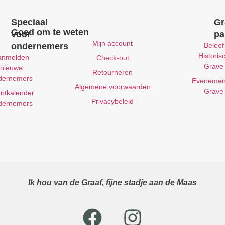
Speciaal
Gr
Goed om te weten
voor
pa
Mijn account
ondernemers
Beleef
Historis
anmelden
Check-out
Grave
nieuwe
Retourneren
dernemers
Evenemen
Algemene voorwaarden
Grave
ntkalender
Privacybeleid
dernemers
Ik hou van de Graaf, fijne stadje aan de Maas