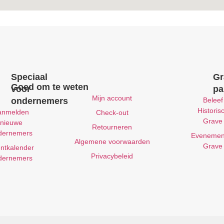
Speciaal
Gr
Goed om te weten
voor
pa
Mijn account
ondernemers
Beleef
Historis
anmelden
Check-out
Grave
nieuwe
Retourneren
dernemers
Evenemen
Algemene voorwaarden
Grave
ntkalender
Privacybeleid
dernemers