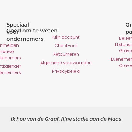
Speciaal
Gr
Goed om te weten
voor
pa
Mijn account
Beleef
ondernemers
Historis
nmelden
Check-out
Grave
nieuwe
Retourneren
dernemers
Evenemen
Algemene voorwaarden
Grave
ntkalender
Privacybeleid
dernemers
Ik hou van de Graaf, fijne stadje aan de Maas