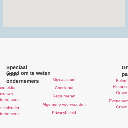
Speciaal
Gr
Goed om te weten
voor
pa
Mijn account
ondernemers
Beleef
Historis
anmelden
Check-out
Grave
nieuwe
Retourneren
dernemers
Evenemen
Algemene voorwaarden
Grave
ntkalender
Privacybeleid
dernemers