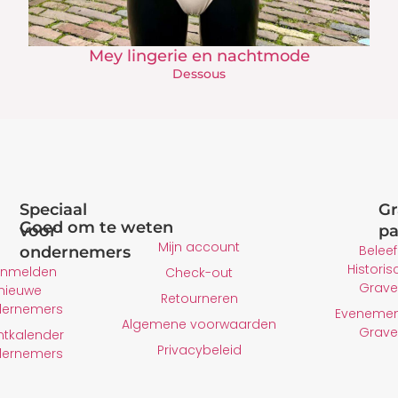
Mey lingerie en nachtmode
Dessous
Speciaal
Gr
Goed om te weten
voor
pa
Mijn account
Beleef
ondernemers
Historis
nmelden
Check-out
Grave
nieuwe
Retourneren
dernemers
Evenemen
Algemene voorwaarden
Grave
ntkalender
Privacybeleid
dernemers