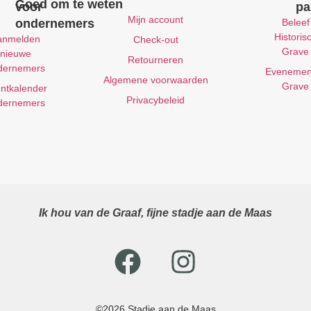
Goed om te weten
voor
pa
Mijn account
ondernemers
Beleef
Historis
anmelden
Check-out
Grave
nieuwe
Retourneren
dernemers
Evenemen
Algemene voorwaarden
Grave
ntkalender
Privacybeleid
dernemers
Ik hou van de Graaf, fijne stadje aan de Maas
©2026 Stadje aan de Maas