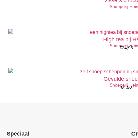
Vissers choc
Snoeperij Hein
High tea bij He
Snoeperij Hein
€
24,95
Gevulde snoe
Snoeperij Hein
€
4,50
Speciaal
Gr