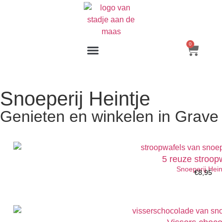
0
Snoeperij Heintje
Genieten en winkelen in Grave
5 reuze stroop
Snoeperij Hein
€
8,95