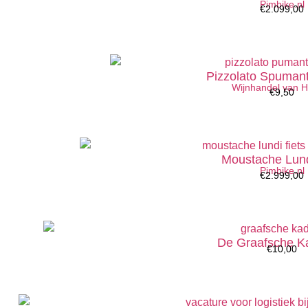
Pimbike.nl
€
2.099,00
Pizzolato Spuman
Wijnhandel van 
€
9,50
Moustache Lund
Pimbike.nl
€
2.999,00
De Graafsche K
€
10,00