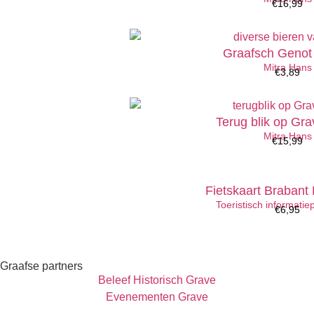
€
16,99
Graafsch Genot
Mitra Hans
€
3,89
Terug blik op Gra
Mitra Hans
€
15,99
Fietskaart Brabant
Toeristisch informati
€
6,95
Graafse partners
Beleef Historisch Grave
Evenementen Grave