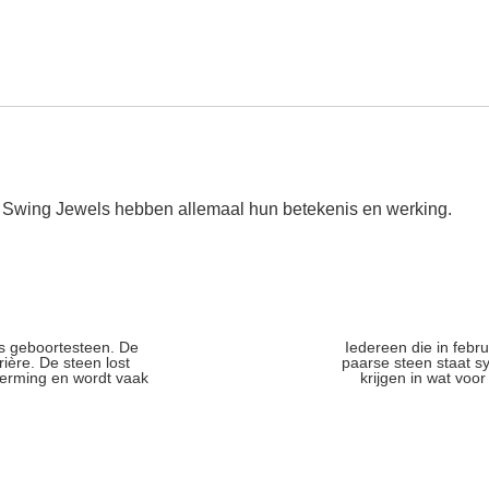
n Swing Jewels hebben allemaal hun betekenis en werking.
ls geboortesteen. De
Iedereen die in febr
ière. De steen lost
paarse steen staat sym
herming en wordt vaak
krijgen in wat voo