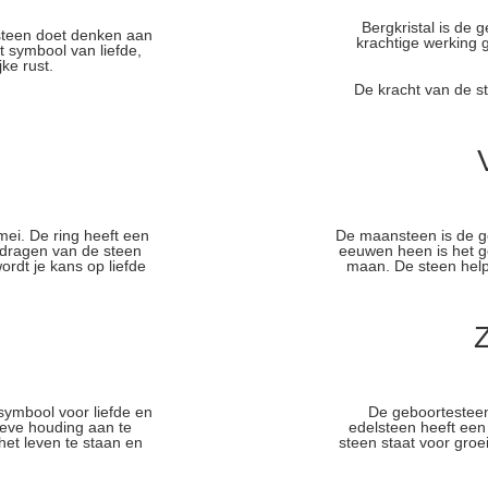
Bergkristal is de
steen doet denken aan
krachtige werking 
t symbool van liefde,
jke rust.
De kracht van de st
mei. De ring heeft een
De maansteen is de ge
 dragen van de steen
eeuwen heen is het g
rdt je kans op liefde
maan. De steen helpt
Z
 symbool voor liefde en
De geboortesteen
tieve houding aan te
edelsteen heeft een 
t leven te staan ​​en
steen staat voor groe