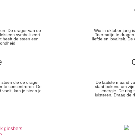
en. De drager van de
Wie in oktober jarig 
delsteen symboliseert
Toermalijn te dragen 
st heeft de steen een
liefde en loyaliteit. 
zondheid.
e
 steen die de drager
De laatste maand van
er te concentreren. De
staat bekend om zijn
 voelt, kan je steen je
energie. De ring s
luisteren. Draag de 
e