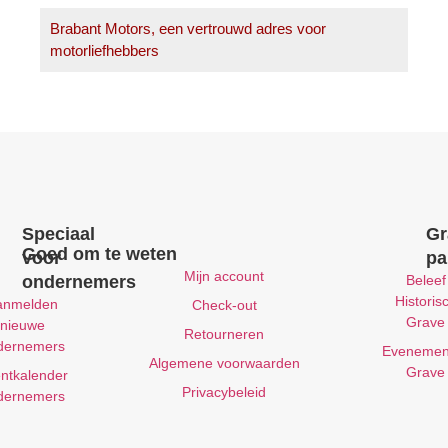
Brabant Motors, een vertrouwd adres voor
motorliefhebbers
Speciaal
Gr
Goed om te weten
voor
pa
Mijn account
ondernemers
Beleef
Historis
anmelden
Check-out
Grave
nieuwe
Retourneren
dernemers
Evenemen
Algemene voorwaarden
Grave
ntkalender
Privacybeleid
dernemers