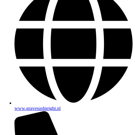
www.gravesushieight.nl