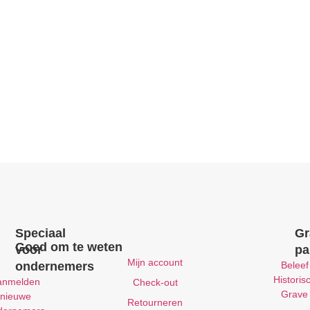
Speciaal
Gr
Goed om te weten
voor
pa
Mijn account
ondernemers
Beleef
Historis
anmelden
Check-out
Grave
nieuwe
Retourneren