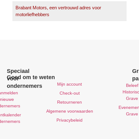
Brabant Motors, een vertrouwd adres voor
motorliefhebbers
Speciaal
Gr
Goed om te weten
voor
pa
Mijn account
ondernemers
Beleef
Historis
anmelden
Check-out
Grave
nieuwe
Retourneren
dernemers
Evenemen
Algemene voorwaarden
Grave
ntkalender
Privacybeleid
dernemers