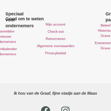
Speciaal
Gr
Goed om te weten
voor
pa
Mijn account
ondernemers
Beleef
Historis
anmelden
Check-out
Grave
nieuwe
Retourneren
dernemers
Evenemen
Algemene voorwaarden
Grave
ntkalender
Privacybeleid
dernemers
Ik hou van de Graaf, fijne stadje aan de Maas