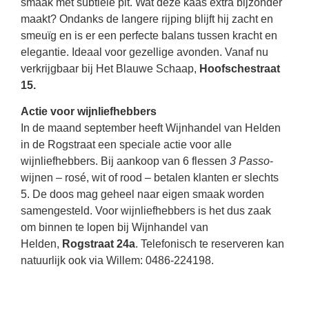
smaak met subtiele pit. Wat deze kaas extra bijzonder
maakt? Ondanks de langere rijping blijft hij zacht en
smeuïg en is er een perfecte balans tussen kracht en
elegantie. Ideaal voor gezellige avonden. Vanaf nu
verkrijgbaar bij Het Blauwe Schaap,
Hoofschestraat
15.
Actie voor wijnliefhebbers
In de maand september heeft Wijnhandel van Helden
in de Rogstraat een speciale actie voor alle
wijnliefhebbers. Bij aankoop van 6 flessen
3 Passo
-
wijnen – rosé, wit of rood – betalen klanten er slechts
5. De doos mag geheel naar eigen smaak worden
samengesteld. Voor wijnliefhebbers is het dus zaak
om binnen te lopen bij Wijnhandel van
Helden,
Rogstraat 24a
. Telefonisch te reserveren kan
natuurlijk ook via Willem: 0486-224198.