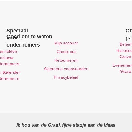
Speciaal
Gr
Goed om te weten
voor
pa
Mijn account
ondernemers
Beleef
Historis
anmelden
Check-out
Grave
nieuwe
Retourneren
dernemers
Evenemen
Algemene voorwaarden
Grave
ntkalender
Privacybeleid
dernemers
Ik hou van de Graaf, fijne stadje aan de Maas