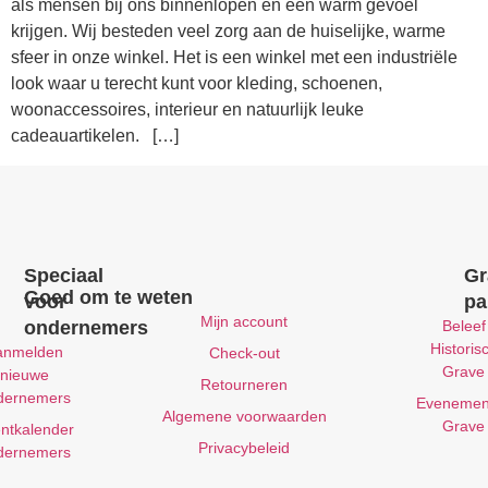
als mensen bij ons binnenlopen en een warm gevoel
krijgen. Wij besteden veel zorg aan de huiselijke, warme
sfeer in onze winkel. Het is een winkel met een industriële
look waar u terecht kunt voor kleding, schoenen,
woonaccessoires, interieur en natuurlijk leuke
cadeauartikelen. […]
Speciaal
Gr
Goed om te weten
voor
pa
Mijn account
ondernemers
Beleef
Historis
anmelden
Check-out
Grave
nieuwe
Retourneren
dernemers
Evenemen
Algemene voorwaarden
Grave
ntkalender
Privacybeleid
dernemers