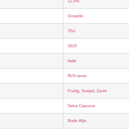
12,5%
Gropello
75cl
2020
Italië
RVS tanks
Fruitig
,
Soepel
,
Zacht
Selva Capuzza
Rode Wijn