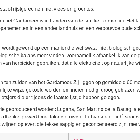
ta of rijstgerechten met vlees en groentes.
n het Gardameer is in handen van de familie Formentini. Het la
ppartementen in een ander landhuis en een verbouwde oude schuur
r wordt gewerkt op een manier die weliswaar niet biologisch gece
cologische balans moet vinden, voornamelijk afhankelijk van de 
 van herbiciden gebruiken, dat alle elektriciteit op natuurlijke 
ten ten zuiden van het Gardameer. Zij liggen op gemiddeld 60 m
atuurlijke wijze gekoeld worden en, indien nodig, droog geblaze
etsjers die er tijdens de laatste ijstijd hebben gelegen.
 drie geproduceerd worden: Lugana, San Martino della Battaglia 
rdt enkel gewerkt met lokale druiven: Turbiana en Tuchì voor 
wijnen oplevert die lekker sappig en geconcentreerd zijn, met v