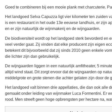
Goed te combineren bij een mooie plank met charcuterie. Pas
Het landgoed Selva Capuzza ligt vier kilometer ten zuiden va
is een restaurant in het oude 13e eeuwse landhuis, er zijn a
en er zijn natuurlijk de wijnmakerij en de wijngaarden.
De biodiversiteit wordt op het landgoed sterk bevorderd en e
veel verder gaat. Zij vinden dat elke producent zijn eigen e
betekent dit bijvoorbeeld dat zij sinds 2010 geen enkele vorm
die lichter zijn dan gebruikelijk.
De wijngaarden liggen in een natuurlijk amfitheater, 5 minu
altijd wind staat. Dit zorgt ervoor dat de wijngaarden op n
middelgrote en grote stenen die achter gelaten zijn door de gl
Het landgoed valt binnen drie appellaties, die dan ook alle
gemaakt onder leiding van wijnmaker Luca Formentini. Er wo
rood. Men streeft geen hoge opbrengsten per hectare na, wat 