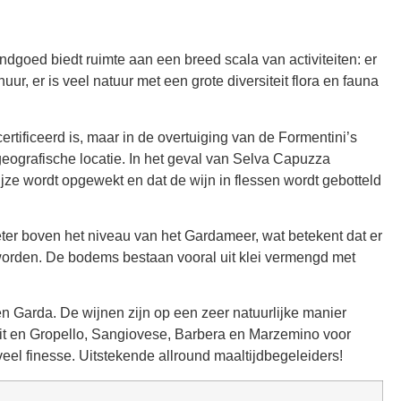
ndgoed biedt ruimte aan een breed scala van activiteiten: er
, er is veel natuur met een grote diversiteit flora en fauna
rtificeerd is, maar in de overtuiging van de Formentini’s
geografische locatie. In het geval van Selva Capuzza
wijze wordt opgewekt en dat de wijn in flessen wordt gebotteld
eter boven het niveau van het Gardameer, wat betekent dat er
n worden. De bodems bestaan vooral uit klei vermengd met
en Garda. De wijnen zijn op een zeer natuurlijke manier
wit en Gropello, Sangiovese, Barbera en Marzemino voor
eel finesse. Uitstekende allround maaltijdbegeleiders!