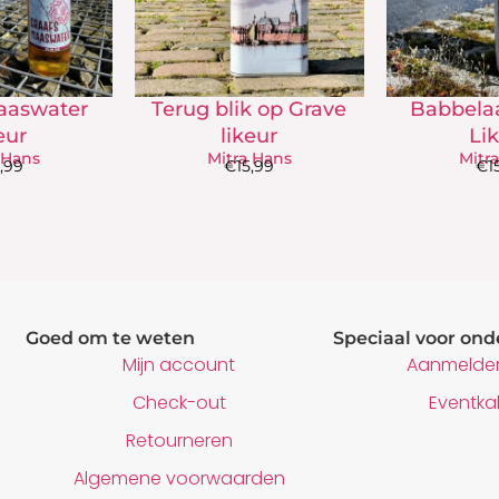
aaswater
Terug blik op Grave
Babbelaa
eur
likeur
Li
 Hans
Mitra Hans
Mitr
6,99
€
15,99
€
1
Goed om te weten
Speciaal voor on
Mijn account
Aanmelden
Check-out
Eventka
Retourneren
Algemene voorwaarden