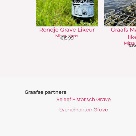
Rondje Grave Likeur
Graafs M
Mitra Hans
lik
€
15,99
Mitra
€
1
Graafse partners
Beleef Historisch Grave
Evenementen Grave