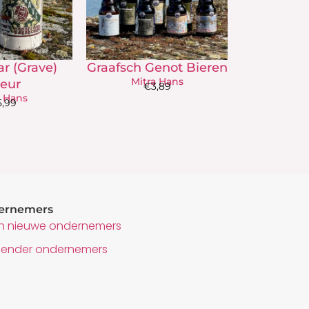
r (Grave)
Graafsch Genot Bieren
Mitra Hans
keur
€
3,89
a Hans
5,99
dernemers
 nieuwe ondernemers
lender ondernemers