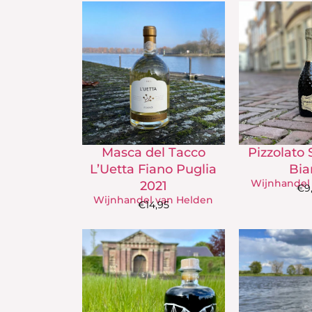
Masca del Tacco
Pizzolato
L’Uetta Fiano Puglia
Bia
Wijnhandel
2021
€
9
Wijnhandel van Helden
€
14,95