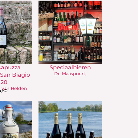
Capuzza
Speciaalbieren
De Maaspoort,
 San Biagio
020
 van Helden
4,50