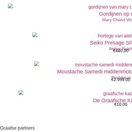
Gordijnen op
Mary Chand W
Seiko Presage 
Atelier Ralp
€
440,00
Moustache Samedi middenmoto
Pimbike.nl
€
2.999,00
De Graafsche K
€
10,00
Graafse partners